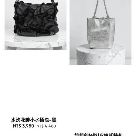
水洗花瓣小水桶包-黑
Sale
NT$ 3,980
Regular
NT$ 4,480
price
price
姐姐的MINI皮鍊托特包