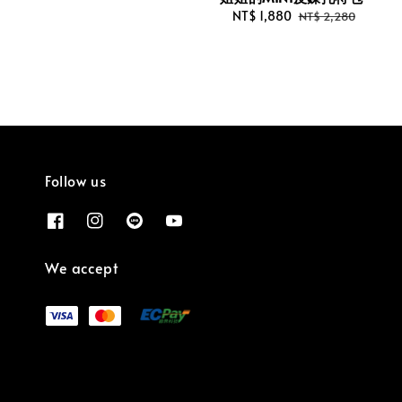
Sale
NT$ 1,880
Regular
NT$ 2,280
price
price
Follow us
We accept