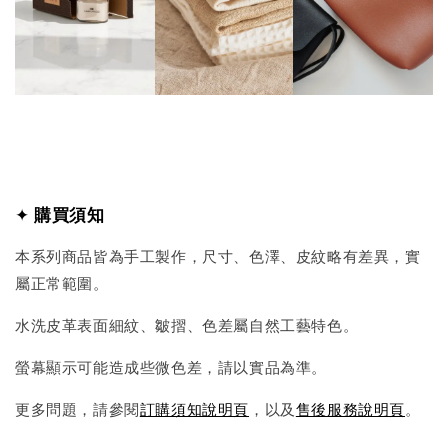
✦
購買須知
本系列商品皆為手工製作，尺寸、色澤、皮紋略有差異，實
屬正常範圍。
水洗皮革表面細紋、皺摺、色差屬自然工藝特色。
螢幕顯示可能造成些微色差，請以實品為準。
更多問題，請參閱
訂購須知說明頁
，以及
售後服務說明頁
。