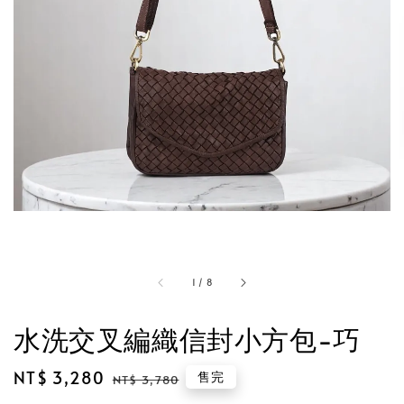
1
/
8
水洗交叉編織信封小方包-巧
Sale
NT$ 3,280
Regular
售完
NT$ 3,780
price
price