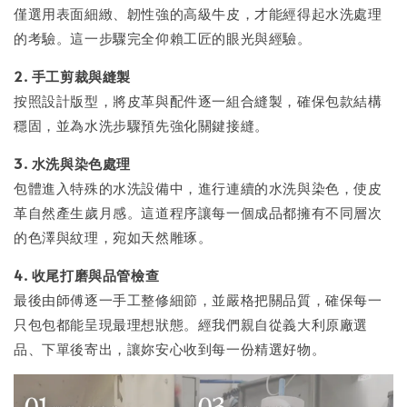
僅選用表面細緻、韌性強的高級牛皮，才能經得起水洗處理
的考驗。這一步驟完全仰賴工匠的眼光與經驗。
2. 手工剪裁與縫製
按照設計版型，將皮革與配件逐一組合縫製，確保包款結構
穩固，並為水洗步驟預先強化關鍵接縫。
3. 水洗與染色處理
包體進入特殊的水洗設備中，進行連續的水洗與染色，使皮
革自然產生歲月感。這道程序讓每一個成品都擁有不同層次
的色澤與紋理，宛如天然雕琢。
4. 收尾打磨與品管檢查
最後由師傅逐一手工整修細節，並嚴格把關品質，確保每一
只包包都能呈現最理想狀態。經我們親自從義大利原廠選
品、下單後寄出，讓妳安心收到每一份精選好物。