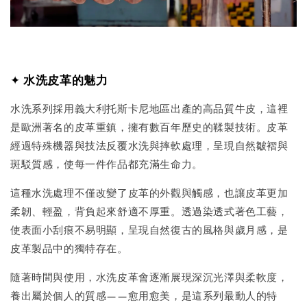
✦
水洗皮革的魅力
水洗系列採用義大利托斯卡尼地區出產的高品質牛皮，這裡
是歐洲著名的皮革重鎮，擁有數百年歷史的鞣製技術。皮革
經過特殊機器與技法反覆水洗與摔軟處理，呈現自然皺褶與
斑駁質感，使每一件作品都充滿生命力。
這種水洗處理不僅改變了皮革的外觀與觸感，也讓皮革更加
柔韌、輕盈，背負起來舒適不厚重。透過染透式著色工藝，
使表面小刮痕不易明顯，呈現自然復古的風格與歲月感，是
皮革製品中的獨特存在。
隨著時間與使用，水洗皮革會逐漸展現深沉光澤與柔軟度，
養出屬於個人的質感——愈用愈美，是這系列最動人的特