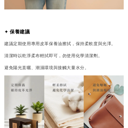
✦
保養建議
建議定期使用專用皮革保養油擦拭，保持柔軟度與光澤。
清潔時以乾淨柔布輕拭即可，勿使用化學清潔劑。
避免陽光直曬、潮濕環境與接觸大量水分。