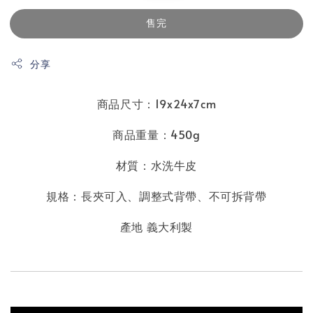
售完
分享
商品尺寸：19x24x7cm
商品重量：450g
材質：水洗牛皮
規格：長夾可入
、
調整式背帶、不可拆背帶
產地 義大利製