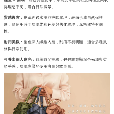
得理想平衡，適合日常攜帶。
質感復古
：皮革經過水洗與摔軟處理，表面形成自然保護
層，隨使用時間展現柔和色差與舊化紋理，風格獨特有個
性。
耐用美觀
：染色深入纖維內層，刮痕不易明顯，適合多種風
格與日常使用。
可養出個人皮光
：隨著時間推移，包包將愈顯深色光澤與柔
順手感，展現專屬的使用痕跡與故事感。