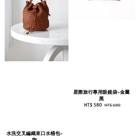
星際旅行專用眼鏡袋-金屬
黑
Sale
NT$ 580
Regular
NT$ 680
price
price
水洗交叉編織束口水桶包-
咖