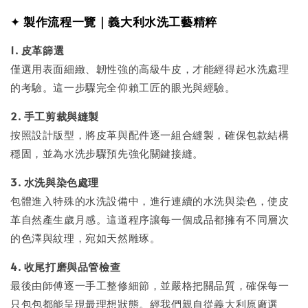
✦
製作流程一覽｜義大利水洗工藝精粹
1. 皮革篩選
僅選用表面細緻、韌性強的高級牛皮，才能經得起水洗處理
的考驗。這一步驟完全仰賴工匠的眼光與經驗。
2. 手工剪裁與縫製
按照設計版型，將皮革與配件逐一組合縫製，確保包款結構
穩固，並為水洗步驟預先強化關鍵接縫。
3. 水洗與染色處理
包體進入特殊的水洗設備中，進行連續的水洗與染色，使皮
革自然產生歲月感。這道程序讓每一個成品都擁有不同層次
的色澤與紋理，宛如天然雕琢。
4. 收尾打磨與品管檢查
最後由師傅逐一手工整修細節，並嚴格把關品質，確保每一
只包包都能呈現最理想狀態。經我們親自從義大利原廠選