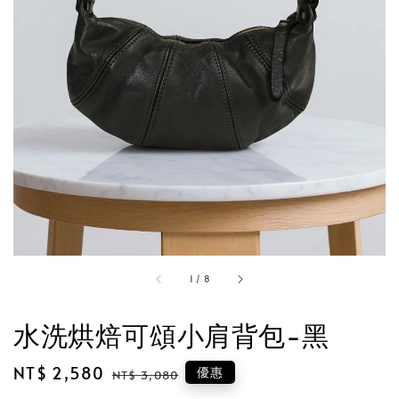
1
/
8
水洗烘焙可頌小肩背包-黑
Sale
NT$ 2,580
Regular
優惠
NT$ 3,080
price
price