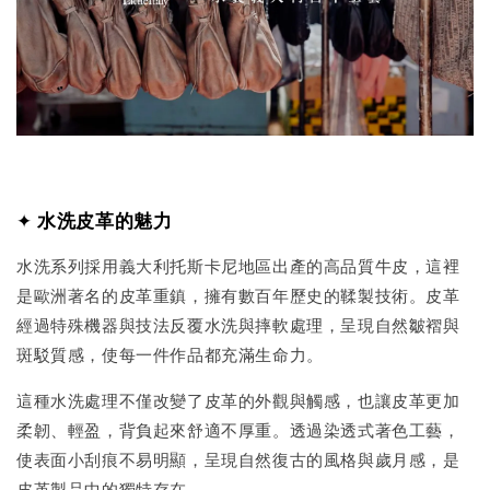
✦
水洗皮革的魅力
水洗系列採用義大利托斯卡尼地區出產的高品質牛皮，這裡
是歐洲著名的皮革重鎮，擁有數百年歷史的鞣製技術。皮革
經過特殊機器與技法反覆水洗與摔軟處理，呈現自然皺褶與
斑駁質感，使每一件作品都充滿生命力。
這種水洗處理不僅改變了皮革的外觀與觸感，也讓皮革更加
柔韌、輕盈，背負起來舒適不厚重。透過染透式著色工藝，
使表面小刮痕不易明顯，呈現自然復古的風格與歲月感，是
皮革製品中的獨特存在。