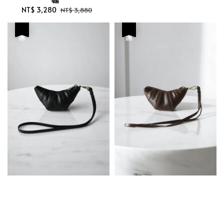
Sale
NT$ 3,280
Regular
NT$ 3,880
price
price
優惠
優惠