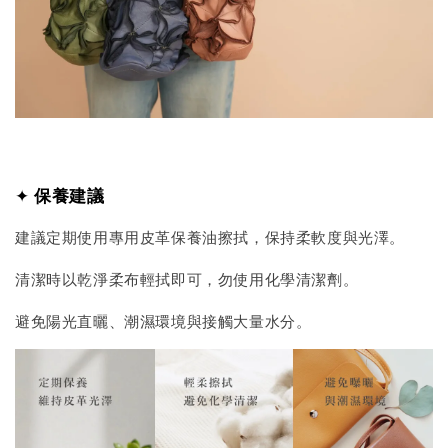
✦
保養建議
建議定期使用專用皮革保養油擦拭，保持柔軟度與光澤。
清潔時以乾淨柔布輕拭即可，勿使用化學清潔劑。
避免陽光直曬、潮濕環境與接觸大量水分。