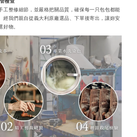
品管檢查
手工整修細節，並嚴格把關品質，確保每一只包包都能
。經我們親自從義大利原廠選品、下單後寄出，讓妳安
選好物。