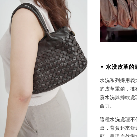
✦
水洗皮革的
水洗系列採用義
的皮革重鎮，擁
覆水洗與摔軟處
命力。
這種水洗處理不
盈，背負起來舒
顯，呈現自然復