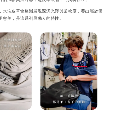
，水洗皮革會逐漸展現深沉光澤與柔軟度，養出屬於個
用愈美，是這系列最動人的特性。