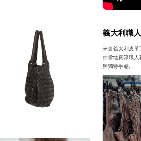
義大利職人
來自義大利皮革
由當地資深職人
與獨特手感。