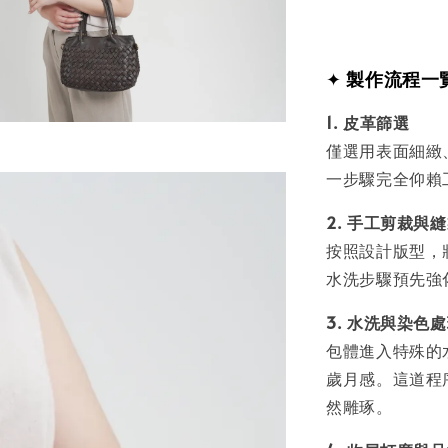
✦
製作流程一
1. 皮革篩選
僅選用表面細緻
一步驟完全仰賴
2. 手工剪裁與
按照設計版型，
水洗步驟預先強
3. 水洗與染色
包體進入特殊的
歲月感。這道程
然雕琢。