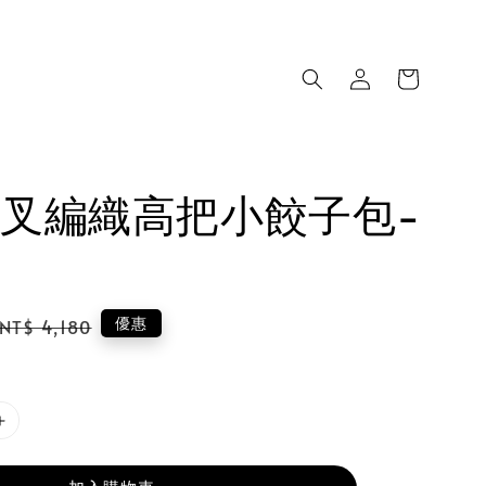
叉編織高把小餃子包-
Regular
優惠
NT$ 4,180
price