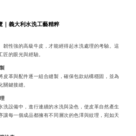
覽｜義大利水洗工藝精粹
、韌性強的高級牛皮，才能經得起水洗處理的考驗。這
工匠的眼光與經驗。
縫製
將皮革與配件逐一組合縫製，確保包款結構穩固，並為
化關鍵接縫。
處理
水洗設備中，進行連續的水洗與染色，使皮革自然產生
序讓每一個成品都擁有不同層次的色澤與紋理，宛如天