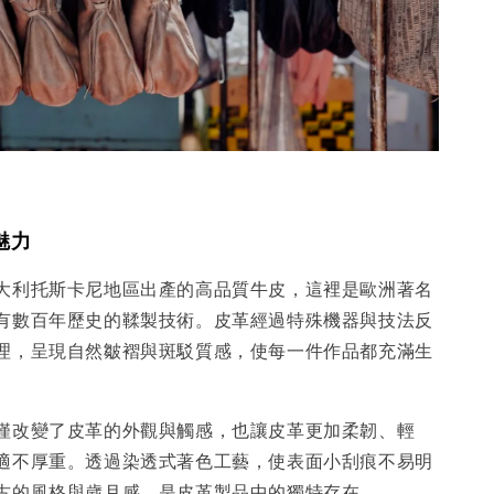
魅力
大利托斯卡尼地區出產的高品質牛皮，這裡是歐洲著名
有數百年歷史的鞣製技術。皮革經過特殊機器與技法反
理，呈現自然皺褶與斑駁質感，使每一件作品都充滿生
僅改變了皮革的外觀與觸感，也讓皮革更加柔韌、輕
適不厚重。透過染透式著色工藝，使表面小刮痕不易明
古的風格與歲月感，是皮革製品中的獨特存在。