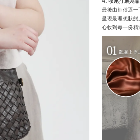
4. 收尾打磨與
最後由師傅逐一
呈現最理想狀態
心收到每一份精