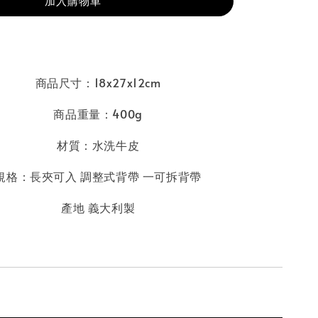
加入購物車
商品尺寸：18x27x12cm
商品重量：400g
材質：水洗牛皮
規格：長夾可入 調整式背帶 一可拆背帶
產地 義大利製