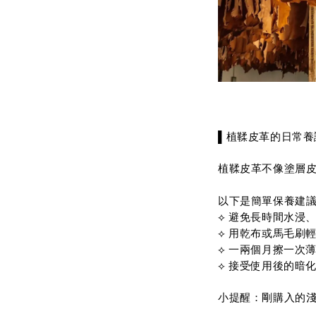
▌植鞣皮革的日常養
植鞣皮革不像塗層
以下是簡單保養建
⟡ 避免長時間水浸
⟡ 用乾布或馬毛刷
⟡ 一兩個月擦一次
⟡ 接受使用後的暗
小提醒：剛購入的