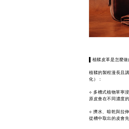
▌植鞣皮革是怎麼做
植鞣的製程漫長且
化）：
⟡
多槽式植物單寧
原皮會在不同濃度
⟡ 擠水、晾乾與拉
從槽中取出的皮會