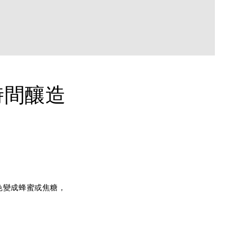
時間釀造
色變成蜂蜜或焦糖，