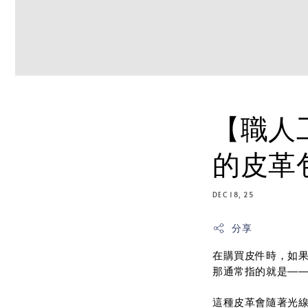
【職人工
的皮革
DEC 18, 25
分享
在購買皮件時，如
那通常指的就是—
這種皮革會隨著光