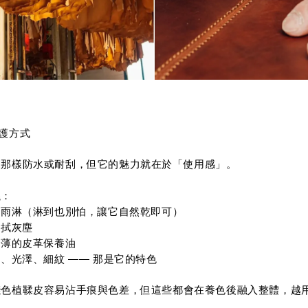
護方式
皮那樣防水或耐刮，但它的魅力就在於「使用感」。
議：
、雨淋（淋到也別怕，讓它自然乾即可）
輕拭灰塵
薄薄的皮革保養油
化、光澤、細紋 —— 那是它的特色
淺色植鞣皮容易沾手痕與色差，但這些都會在養色後融入整體，越