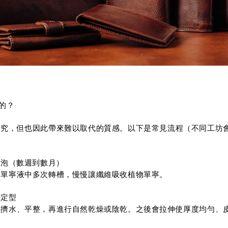
的？
講究，但也因此帶來難以取代的質感。以下是常見流程（不同工坊
浸泡（數週到數月）
的單寧液中多次轉槽，慢慢讓纖維吸收植物單寧。
伸定型
先擠水、平整，再進行自然乾燥或陰乾。之後會拉伸使厚度均勻、