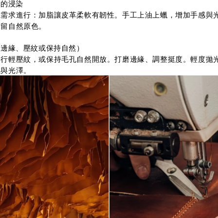
能的浸染
視需求進行：加脂讓皮革柔軟有韌性。手工上油上蠟，增加手感與
保留自然原色。
、邊緣、壓紋或保持自然）
進行輕壓紋，或保持毛孔自然開放。打磨邊緣、調整挺度。輕度拋
感與光澤。