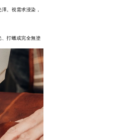
光澤。視需求浸染，
光、打蠟或完全無塗