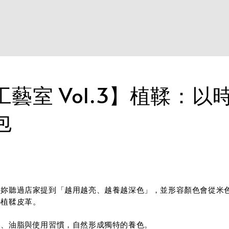
藝室 Vol.3】植鞣：以
包
果妳聽過店家提到「越用越亮、越養越深色」，並形容顏色會從米
—植鞣皮革。
線、油脂與使用習慣，自然形成獨特的養色。