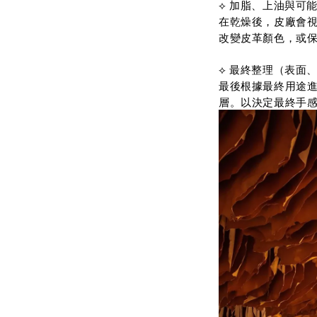
⟡ 加脂、上油與可
在乾燥後，皮廠會
改變皮革顏色，或
⟡ 最終整理（表面
最後根據最終用途
層。以決定最終手