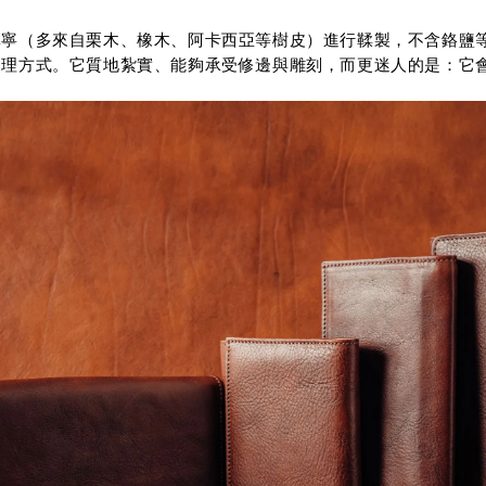
單寧（多來自栗木、橡木、阿卡西亞等樹皮）進行鞣製，不含鉻鹽
處理方式。它質地紮實、能夠承受修邊與雕刻，而更迷人的是：它