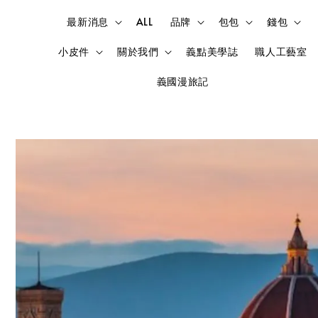
最新消息
ALL
品牌
包包
錢包
小皮件
關於我們
義點美學誌
職人工藝室
義國漫旅記