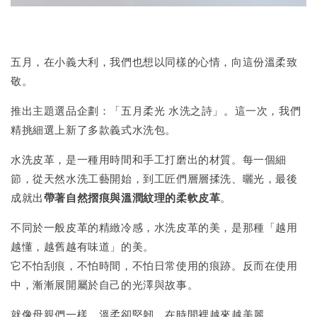
五月，在小義大利，我們也想以同樣的心情，向這份溫柔致
敬。
推出主題選品企劃：「五月柔光 水洗之詩」。這一次，我們
精挑細選上新了多款義式水洗包。
水洗皮革，是一種用時間和手工打磨出的材質。每一個細
節，從天然水洗工藝開始，到工匠們層層揉洗、曬光，最後
成就出
帶著自然摺痕與溫潤紋理的柔軟皮革
。
不同於一般皮革的精緻冷感，水洗皮革的美，是那種「越用
越懂，越舊越有味道」的美。
它不怕刮痕，不怕時間，不怕日常使用的痕跡。反而在使用
中，漸漸展開屬於自己的光澤與故事。
就像母親們一樣，溫柔卻堅韌，在時間裡越來越美麗。