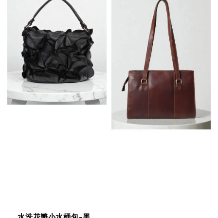
水洗花瓣小水桶包-黑