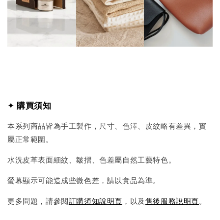
✦
購買須知
本系列商品皆為手工製作，尺寸、色澤、皮紋略有差異，實
屬正常範圍。
水洗皮革表面細紋、皺摺、色差屬自然工藝特色。
螢幕顯示可能造成些微色差，請以實品為準。
更多問題，請參閱
訂購須知說明頁
，以及
售後服務說明頁
。