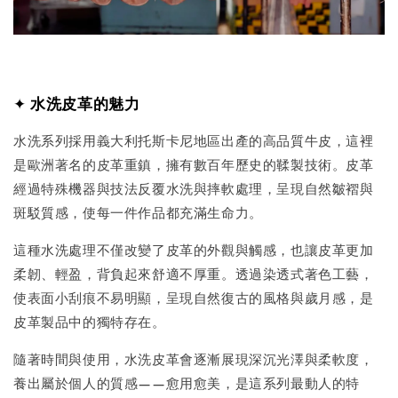
✦
水洗皮革的魅力
水洗系列採用義大利托斯卡尼地區出產的高品質牛皮，這裡
是歐洲著名的皮革重鎮，擁有數百年歷史的鞣製技術。皮革
經過特殊機器與技法反覆水洗與摔軟處理，呈現自然皺褶與
斑駁質感，使每一件作品都充滿生命力。
這種水洗處理不僅改變了皮革的外觀與觸感，也讓皮革更加
柔韌、輕盈，背負起來舒適不厚重。透過染透式著色工藝，
使表面小刮痕不易明顯，呈現自然復古的風格與歲月感，是
皮革製品中的獨特存在。
隨著時間與使用，水洗皮革會逐漸展現深沉光澤與柔軟度，
養出屬於個人的質感——愈用愈美，是這系列最動人的特