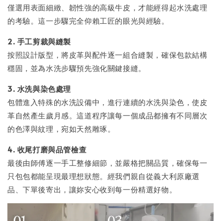
僅選用表面細緻、韌性強的高級牛皮，才能經得起水洗處理
的考驗。這一步驟完全仰賴工匠的眼光與經驗。
2. 手工剪裁與縫製
按照設計版型，將皮革與配件逐一組合縫製，確保包款結構
穩固，並為水洗步驟預先強化關鍵接縫。
3. 水洗與染色處理
包體進入特殊的水洗設備中，進行連續的水洗與染色，使皮
革自然產生歲月感。這道程序讓每一個成品都擁有不同層次
的色澤與紋理，宛如天然雕琢。
4. 收尾打磨與品管檢查
最後由師傅逐一手工整修細節，並嚴格把關品質，確保每一
只包包都能呈現最理想狀態。經我們親自從義大利原廠選
品、下單後寄出，讓妳安心收到每一份精選好物。