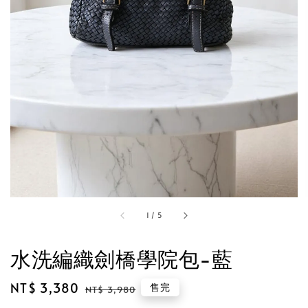
1
/
5
水洗編織劍橋學院包-藍
Sale
NT$ 3,380
Regular
售完
NT$ 3,980
price
price