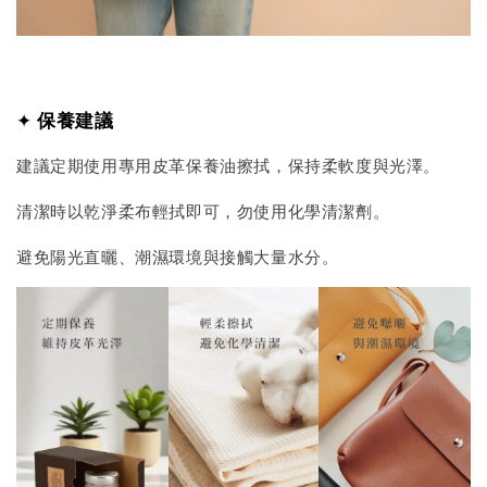
✦
保養建議
建議定期使用專用皮革保養油擦拭，保持柔軟度與光澤。
清潔時以乾淨柔布輕拭即可，勿使用化學清潔劑。
避免陽光直曬、潮濕環境與接觸大量水分。