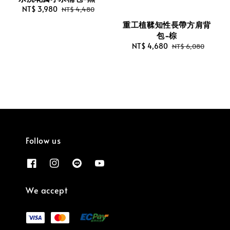
Sale
NT$ 3,980
Regular
NT$ 4,480
price
price
重工植鞣知性長帶方肩背
包-棕
Sale
NT$ 4,680
Regular
NT$ 6,080
price
price
Follow us
We accept