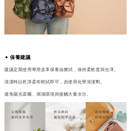
✦
保養建議
建議定期使用專用皮革保養油擦拭，保持柔軟度與光澤。
清潔時以乾淨柔布輕拭即可，勿使用化學清潔劑。
避免陽光直曬、潮濕環境與接觸大量水分。