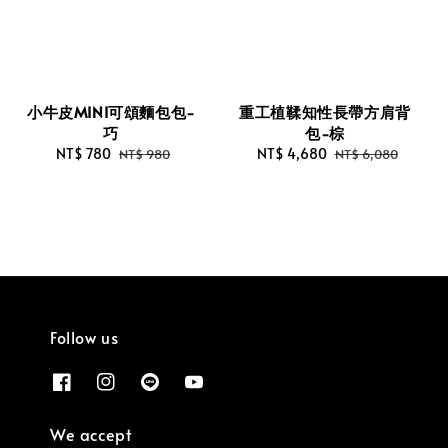
小牛皮MINI可頌麵包包-
重工植鞣知性長帶方肩背
巧
包-棕
Sale
NT$ 780
Regular
Sale
NT$ 4,680
Regular
NT$ 980
NT$ 6,080
price
price
price
price
Follow us
We accept