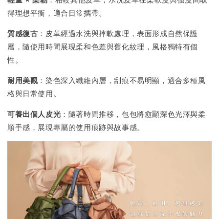
得理想平衡，適合日常攜帶。
質感復古
：皮革經過水洗與摔軟處理，表面形成自然保護
層，隨使用時間展現柔和色差與舊化紋理，風格獨特有個
性。
耐用美觀
：染色深入纖維內層，刮痕不易明顯，適合多種風
格與日常使用。
可養出個人皮光
：隨著時間推移，包包將愈顯深色光澤與柔
順手感，展現專屬的使用痕跡與故事感。