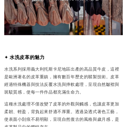
✦
水洗皮革的魅力
水洗系列採用義大利托斯卡尼地區出產的高品質牛皮，這裡
是歐洲著名的皮革重鎮，擁有數百年歷史的鞣製技術。皮革
經過特殊機器與技法反覆水洗與摔軟處理，呈現自然皺褶與
斑駁質感，使每一件作品都充滿生命力。
這種水洗處理不僅改變了皮革的外觀與觸感，也讓皮革更加
柔韌、輕盈，背負起來舒適不厚重。透過染透式著色工藝，
使表面小刮痕不易明顯，呈現自然復古的風格與歲月感，是
皮革製品中的獨特存在。