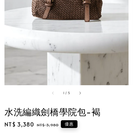
1
/
5
水洗編織劍橋學院包-褐
Sale
NT$ 3,380
Regular
優惠
NT$ 3,980
price
price