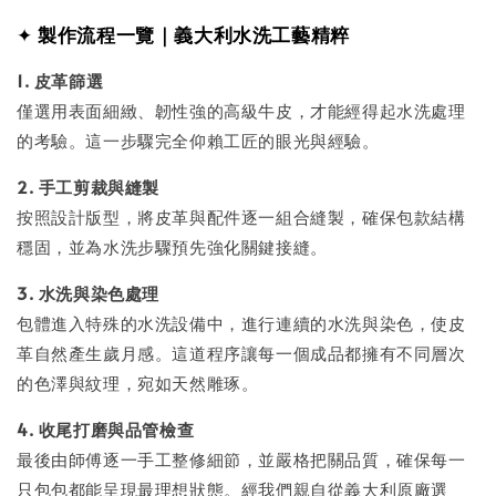
✦
製作流程一覽｜義大利水洗工藝精粹
1. 皮革篩選
僅選用表面細緻、韌性強的高級牛皮，才能經得起水洗處理
的考驗。這一步驟完全仰賴工匠的眼光與經驗。
2. 手工剪裁與縫製
按照設計版型，將皮革與配件逐一組合縫製，確保包款結構
穩固，並為水洗步驟預先強化關鍵接縫。
3. 水洗與染色處理
包體進入特殊的水洗設備中，進行連續的水洗與染色，使皮
革自然產生歲月感。這道程序讓每一個成品都擁有不同層次
的色澤與紋理，宛如天然雕琢。
4. 收尾打磨與品管檢查
最後由師傅逐一手工整修細節，並嚴格把關品質，確保每一
只包包都能呈現最理想狀態。經我們親自從義大利原廠選