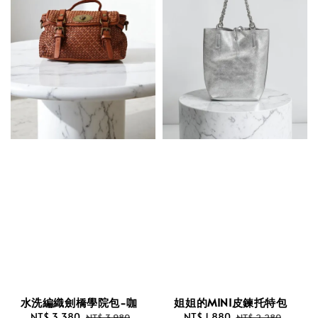
水洗編織劍橋學院包-咖
姐姐的MINI皮鍊托特包
Sale
NT$ 3,380
Regular
Sale
NT$ 1,880
Regular
NT$ 3,980
NT$ 2,280