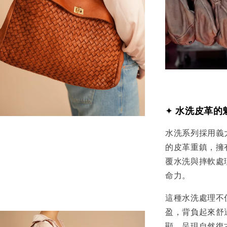
✦
水洗皮革的
水洗系列採用義
的皮革重鎮，擁
覆水洗與摔軟處
命力。
這種水洗處理不
盈，背負起來舒
顯，呈現自然復