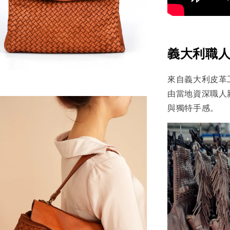
義大利職人
來自義大利皮革
由當地資深職人
與獨特手感。