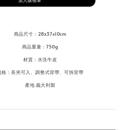
加入購物車
商品尺寸：28x37x10cm
商品重量：750g
材質：水洗牛皮
規格：長夾可入
、
調整式背帶、可拆背帶
產地 義大利製