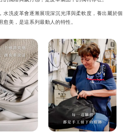
，水洗皮革會逐漸展現深沉光澤與柔軟度，養出屬於個
用愈美，是這系列最動人的特性。