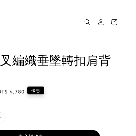
叉編織垂墜轉扣肩背
Regular
優惠
NT$ 4,780
price