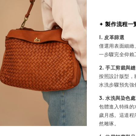
✦
製作流程一
1. 皮革篩選
僅選用表面細緻
一步驟完全仰賴
2. 手工剪裁與
按照設計版型，
水洗步驟預先強
3. 水洗與染色
包體進入特殊的
歲月感。這道程
然雕琢。