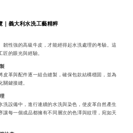
覽｜義大利水洗工藝精粹
、韌性強的高級牛皮，才能經得起水洗處理的考驗。這
工匠的眼光與經驗。
縫製
將皮革與配件逐一組合縫製，確保包款結構穩固，並為
化關鍵接縫。
處理
水洗設備中，進行連續的水洗與染色，使皮革自然產生
序讓每一個成品都擁有不同層次的色澤與紋理，宛如天