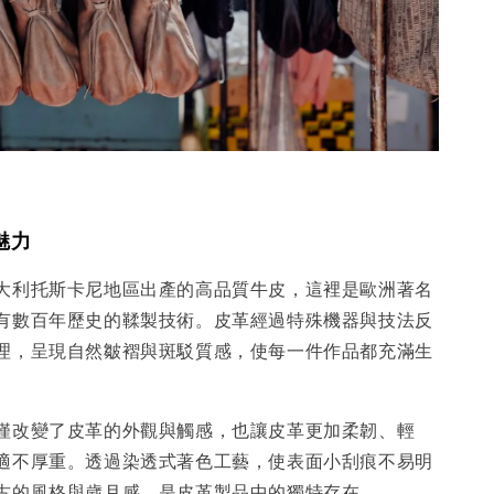
魅力
大利托斯卡尼地區出產的高品質牛皮，這裡是歐洲著名
有數百年歷史的鞣製技術。皮革經過特殊機器與技法反
理，呈現自然皺褶與斑駁質感，使每一件作品都充滿生
僅改變了皮革的外觀與觸感，也讓皮革更加柔韌、輕
適不厚重。透過染透式著色工藝，使表面小刮痕不易明
古的風格與歲月感，是皮革製品中的獨特存在。