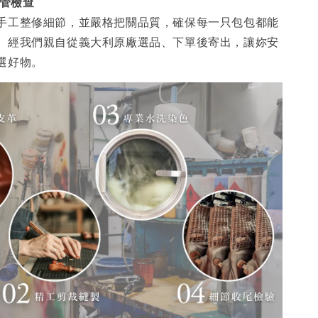
品管檢查
手工整修細節，並嚴格把關品質，確保每一只包包都能
。經我們親自從義大利原廠選品、下單後寄出，讓妳安
選好物。