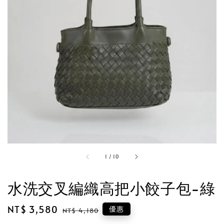
1
/
10
水洗交叉編織高把小餃子包-綠
Sale
NT$ 3,580
Regular
優惠
NT$ 4,180
price
price