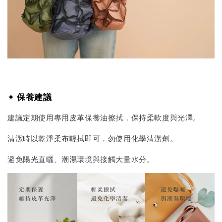
✦
保養建議
建議定期使用專用皮革保養油擦拭，保持柔軟度與光澤。
清潔時以乾淨柔布輕拭即可，勿使用化學清潔劑。
避免陽光直曬、潮濕環境與接觸大量水分。