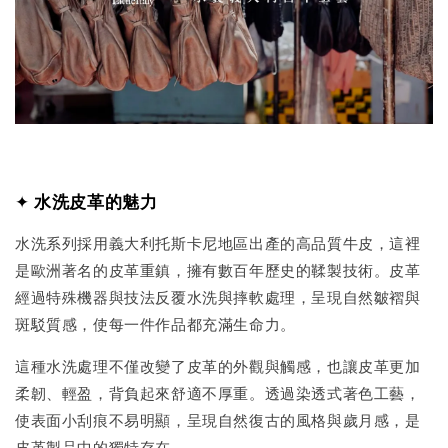
✦
水洗皮革的魅力
水洗系列採用義大利托斯卡尼地區出產的高品質牛皮，這裡
是歐洲著名的皮革重鎮，擁有數百年歷史的鞣製技術。皮革
經過特殊機器與技法反覆水洗與摔軟處理，呈現自然皺褶與
斑駁質感，使每一件作品都充滿生命力。
這種水洗處理不僅改變了皮革的外觀與觸感，也讓皮革更加
柔韌、輕盈，背負起來舒適不厚重。透過染透式著色工藝，
使表面小刮痕不易明顯，呈現自然復古的風格與歲月感，是
皮革製品中的獨特存在。