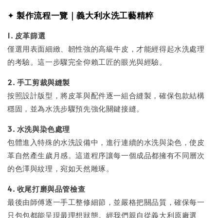
✦
製作流程一覽｜義大利水洗工藝精粹
1. 皮革篩選
僅選用表面細緻、韌性強的高級牛皮，才能經得起水洗處理
的考驗。這一步驟完全仰賴工匠的眼光與經驗。
2. 手工剪裁與縫製
按照設計版型，將皮革與配件逐一組合縫製，確保包款結構
穩固，並為水洗步驟預先強化關鍵接縫。
3. 水洗與染色處理
包體進入特殊的水洗設備中，進行連續的水洗與染色，使皮
革自然產生歲月感。這道程序讓每一個成品都擁有不同層次
的色澤與紋理，宛如天然雕琢。
4. 收尾打磨與品管檢查
最後由師傅逐一手工整修細節，並嚴格把關品質，確保每一
只包包都能呈現最理想狀態。經我們親自從義大利原廠選