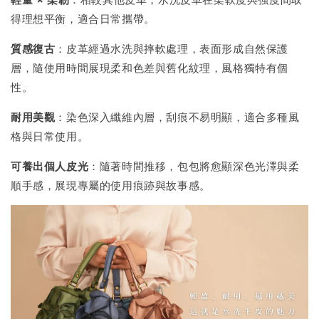
得理想平衡，適合日常攜帶。
質感復古
：皮革經過水洗與摔軟處理，表面形成自然保護
層，隨使用時間展現柔和色差與舊化紋理，風格獨特有個
性。
耐用美觀
：染色深入纖維內層，刮痕不易明顯，適合多種風
格與日常使用。
可養出個人皮光
：隨著時間推移，包包將愈顯深色光澤與柔
順手感，展現專屬的使用痕跡與故事感。