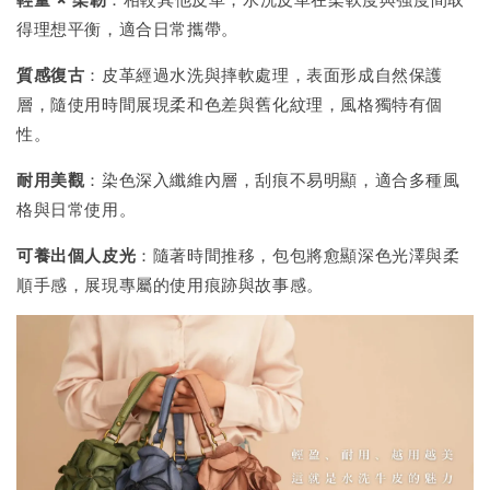
得理想平衡，適合日常攜帶。
質感復古
：皮革經過水洗與摔軟處理，表面形成自然保護
層，隨使用時間展現柔和色差與舊化紋理，風格獨特有個
性。
耐用美觀
：染色深入纖維內層，刮痕不易明顯，適合多種風
格與日常使用。
可養出個人皮光
：隨著時間推移，包包將愈顯深色光澤與柔
順手感，展現專屬的使用痕跡與故事感。