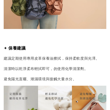
✦
保養建議
建議定期使用專用皮革保養油擦拭，保持柔軟度與光澤。
清潔時以乾淨柔布輕拭即可，勿使用化學清潔劑。
避免陽光直曬、潮濕環境與接觸大量水分。