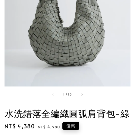
1
/
13
水洗錯落全編織圓弧肩背包-綠
Sale
NT$ 4,380
Regular
優惠
NT$ 4,980
price
price