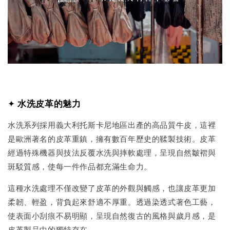
✦
水洗皮革的魅力
水洗系列採用義大利托斯卡尼地區出產的高品質牛皮，這裡
是歐洲著名的皮革重鎮，擁有數百年歷史的鞣製技術。皮革
經過特殊機器與技法反覆水洗與摔軟處理，呈現自然皺褶與
斑駁質感，使每一件作品都充滿生命力。
這種水洗處理不僅改變了皮革的外觀與觸感，也讓皮革更加
柔韌、輕盈，背負起來舒適不厚重。透過染透式著色工藝，
使表面小刮痕不易明顯，呈現自然復古的風格與歲月感，是
皮革製品中的獨特存在。