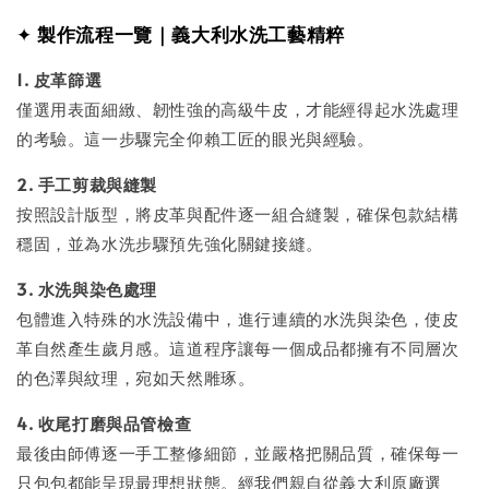
✦
製作流程一覽｜義大利水洗工藝精粹
1. 皮革篩選
僅選用表面細緻、韌性強的高級牛皮，才能經得起水洗處理
的考驗。這一步驟完全仰賴工匠的眼光與經驗。
2. 手工剪裁與縫製
按照設計版型，將皮革與配件逐一組合縫製，確保包款結構
穩固，並為水洗步驟預先強化關鍵接縫。
3. 水洗與染色處理
包體進入特殊的水洗設備中，進行連續的水洗與染色，使皮
革自然產生歲月感。這道程序讓每一個成品都擁有不同層次
的色澤與紋理，宛如天然雕琢。
4. 收尾打磨與品管檢查
最後由師傅逐一手工整修細節，並嚴格把關品質，確保每一
只包包都能呈現最理想狀態。經我們親自從義大利原廠選