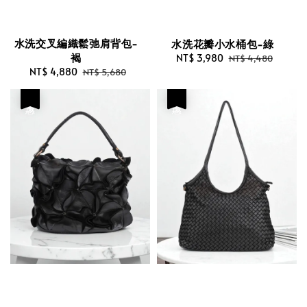
水洗交叉編織鬆弛肩背包-
水洗花瓣小水桶包-綠
褐
Sale
NT$ 3,980
Regular
NT$ 4,480
Sale
NT$ 4,880
Regular
price
price
NT$ 5,680
price
price
優惠
優惠