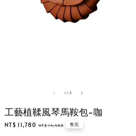
1
/
3
工藝植鞣風琴馬鞍包-咖
Sale
NT$ 11,780
Regular
售完
NT$ 14,480
price
price