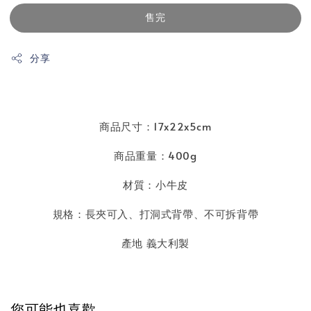
售完
分享
商品尺寸：17x22x5cm
商品重量：400g
材質：小牛皮
規格：長夾可入
、
打洞式背帶、不可拆背帶
產地 義大利製
您可能也喜歡