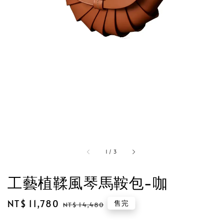
1
/
3
工藝植鞣風琴馬鞍包-咖
Sale
NT$ 11,780
Regular
售完
NT$ 14,480
price
price