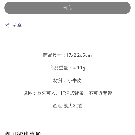
售完
分享
商品尺寸：17x22x5cm
商品重量：400g
材質：小牛皮
規格：長夾可入
、
打洞式背帶、不可拆背帶
產地 義大利製
您可能也喜歡