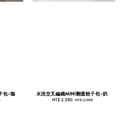
子包-咖
水洗交叉編織MINI翻蓋餃子包-奶
Sale
NT$ 2,580
Regular
0
NT$ 2,980
price
price