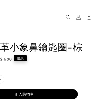
革小象鼻鑰匙圈-棕
gular
優惠
$ 680
ice
加入購物車