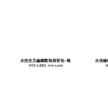
水洗交叉編織鬆弛肩背包-褐
水洗極
Sale
NT$ 4,880
Regular
S
N
NT$ 5,680
price
price
p