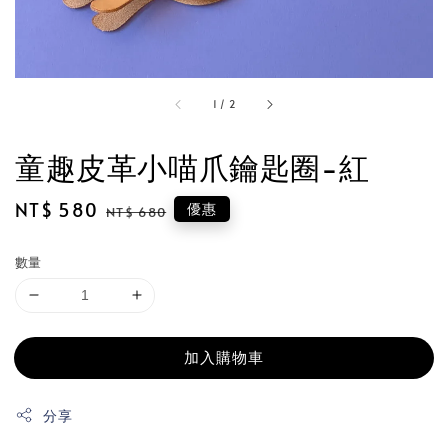
1
/
2
童趣皮革小喵爪鑰匙圈-紅
Sale
NT$ 580
Regular
優惠
NT$ 680
price
price
數量
加入購物車
分享