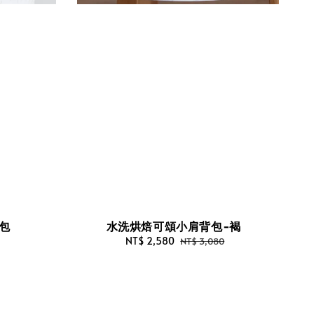
特包
水洗烘焙可頌小肩背包-褐
Sale
NT$ 2,580
Regular
NT$ 3,080
price
price