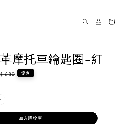
革摩托車鑰匙圈-紅
gular
優惠
$ 680
ice
加入購物車