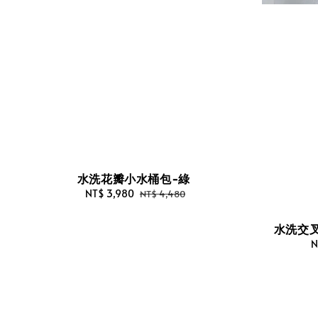
水洗花瓣小水桶包-綠
Sale
NT$ 3,980
Regular
NT$ 4,480
price
price
水洗交
S
N
p