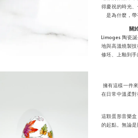
得慶祝的時光、
是為什麼，帶
關於
Limoges 
地與高溫燒製技
修坯、上釉到手
擁有這樣一件來
在日常中溫柔對
這顆蛋形音樂盒
的起點。無論是