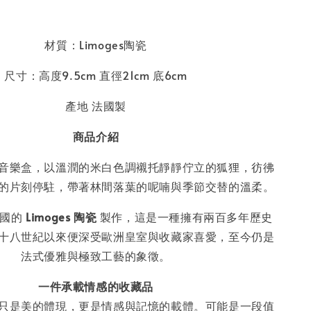
材質：Limoges陶瓷
尺寸：高度9.5cm 直徑21cm 底6cm
產地 法國製
商品介紹
音樂盒，以溫潤的米白色調襯托靜靜佇立的狐狸，彷彿
的片刻停駐，帶著林間落葉的呢喃與季節交替的溫柔。
法國的
Limoges 陶瓷
製作，這是一種擁有兩百多年歷史
十八世紀以來便深受歐洲皇室與收藏家喜愛，至今仍是
法式優雅與極致工藝的象徵。
一件承載情感的收藏品
只是美的體現，更是情感與記憶的載體。可能是一段值