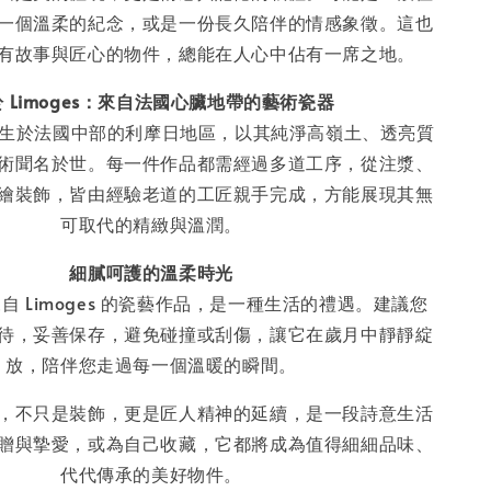
一個溫柔的紀念，或是一份長久陪伴的情感象徵。這也
有故事與匠心的物件，總能在人心中佔有一席之地。
 Limoges：來自法國心臟地帶的藝術瓷器
陶瓷誕生於法國中部的利摩日地區，以其純淨高嶺土、透亮質
術聞名於世。每一件作品都需經過多道工序，從注漿、
繪裝飾，皆由經驗老道的工匠親手完成，方能展現其無
可取代的精緻與溫潤。
細膩呵護的溫柔時光
自 Limoges 的瓷藝作品，是一種生活的禮遇。建議您
待，妥善保存，避免碰撞或刮傷，讓它在歲月中靜靜綻
放，陪伴您走過每一個溫暖的瞬間。
，不只是裝飾，更是匠人精神的延續，是一段詩意生活
贈與摯愛，或為自己收藏，它都將成為值得細細品味、
代代傳承的美好物件。