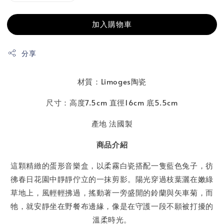
加入購物車
分享
材質：Limoges陶瓷
尺寸：高度7.5cm 直徑16cm 底5.5cm
產地 法國製
商品介紹
這顆精緻的蛋形音樂盒，以柔霧白瓷搭配一隻藍色兔子，彷
彿春日花園中靜靜佇立的一抹剪影。陽光穿過枝葉灑在嫩綠
草地上，風輕輕拂過，搖動著一旁盛開的鈴蘭與矢車菊，而
牠，就安靜坐在野餐布邊緣，像是在守護一段不願被打擾的
溫柔時光。