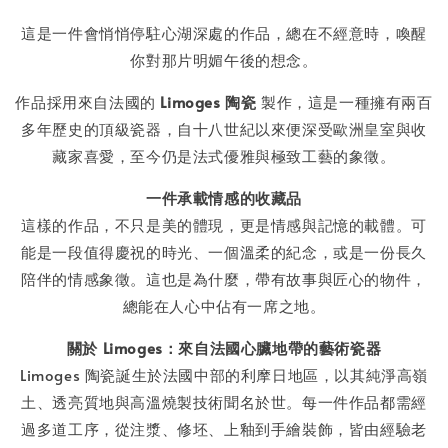
這是一件會悄悄停駐心湖深處的作品，總在不經意時，喚醒
你對那片明媚午後的想念。
作品採用來自法國的
Limoges 陶瓷
製作，這是一種擁有兩百
多年歷史的頂級瓷器，自十八世紀以來便深受歐洲皇室與收
藏家喜愛，至今仍是法式優雅與極致工藝的象徵。
一件承載情感的收藏品
這樣的作品，不只是美的體現，更是情感與記憶的載體。可
能是一段值得慶祝的時光、一個溫柔的紀念，或是一份長久
陪伴的情感象徵。這也是為什麼，帶有故事與匠心的物件，
總能在人心中佔有一席之地。
關於 Limoges：來自法國心臟地帶的藝術瓷器
Limoges 陶瓷誕生於法國中部的利摩日地區，以其純淨高嶺
土、透亮質地與高溫燒製技術聞名於世。每一件作品都需經
過多道工序，從注漿、修坯、上釉到手繪裝飾，皆由經驗老