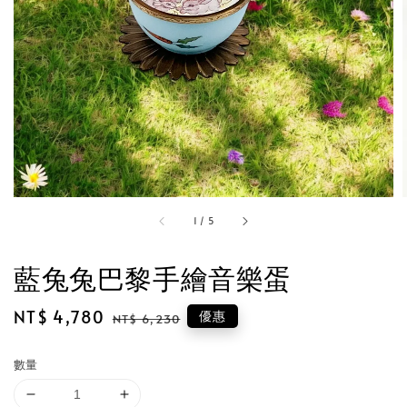
1
/
5
藍兔兔巴黎手繪音樂蛋
Sale
NT$ 4,780
Regular
優惠
NT$ 6,230
price
price
數量