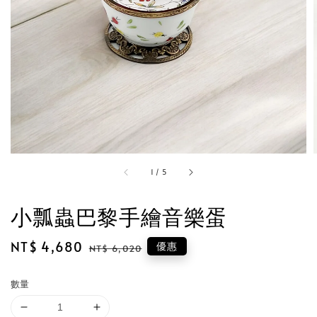
1
/
5
小瓢蟲巴黎手繪音樂蛋
Sale
NT$ 4,680
Regular
優惠
NT$ 6,020
price
price
數量