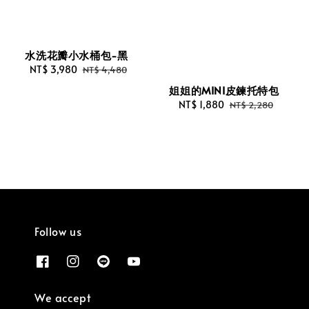
水洗花瓣小水桶包-黑
Sale
NT$ 3,980
Regular
NT$ 4,480
price
price
姐姐的MINI皮鍊托特包
Sale
NT$ 1,880
Regular
NT$ 2,280
price
price
Follow us
We accept