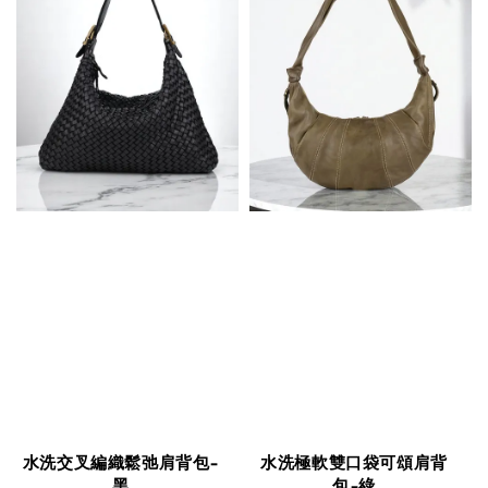
水洗交叉編織鬆弛肩背包-
水洗極軟雙口袋可頌肩背
黑
包-綠