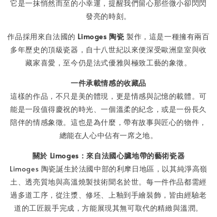
它是一抹悄然而至的小幸運，提醒我們留心那些微小卻閃閃
發亮的時刻。
作品採用來自法國的
Limoges 陶瓷
製作，這是一種擁有兩百
多年歷史的頂級瓷器，自十八世紀以來便深受歐洲皇室與收
藏家喜愛，至今仍是法式優雅與極致工藝的象徵。
一件承載情感的收藏品
這樣的作品，不只是美的體現，更是情感與記憶的載體。可
能是一段值得慶祝的時光、一個溫柔的紀念，或是一份長久
陪伴的情感象徵。這也是為什麼，帶有故事與匠心的物件，
總能在人心中佔有一席之地。
關於 Limoges：來自法國心臟地帶的藝術瓷器
Limoges 陶瓷誕生於法國中部的利摩日地區，以其純淨高嶺
土、透亮質地與高溫燒製技術聞名於世。每一件作品都需經
過多道工序，從注漿、修坯、上釉到手繪裝飾，皆由經驗老
道的工匠親手完成，方能展現其無可取代的精緻與溫潤。