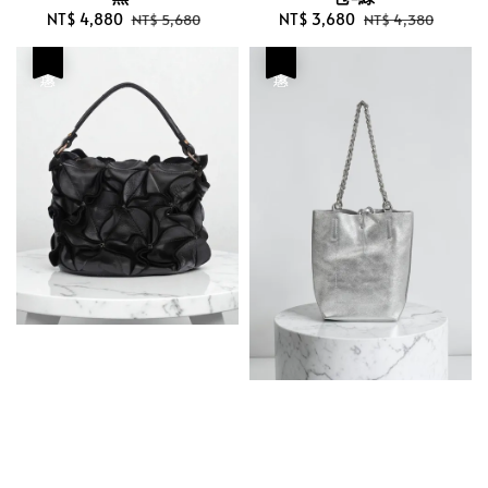
Sale
NT$ 4,880
Regular
Sale
NT$ 3,680
Regular
NT$ 5,680
NT$ 4,380
price
price
price
price
優惠
優惠