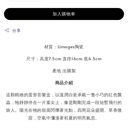
加入購物車
分享
材質：Limoges陶瓷
尺寸：高度7.5cm 直徑16cm 底4.5cm
產地 法國製
商品介紹
這顆精緻的蛋形音樂盒，以溫潤白瓷承載一隻小巧的紅色瓢
蟲，牠靜靜停在一片葉尖上，像是剛剛完成一段短暫飛行的
旅人。陽光在牠的殼面閃爍著光點，四周花朵盛開、草香微
甜，空氣中瀰漫著初夏的明亮氣息。