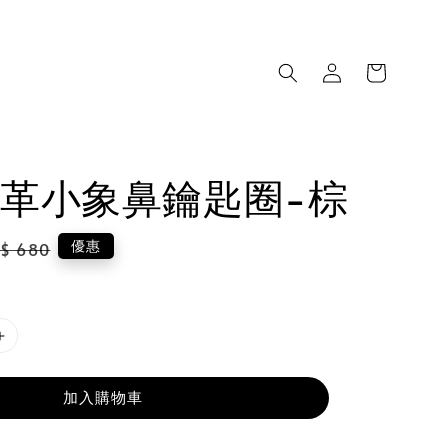
革小象鼻鑰匙圈-棕
gular
優惠
$ 680
ice
加入購物車