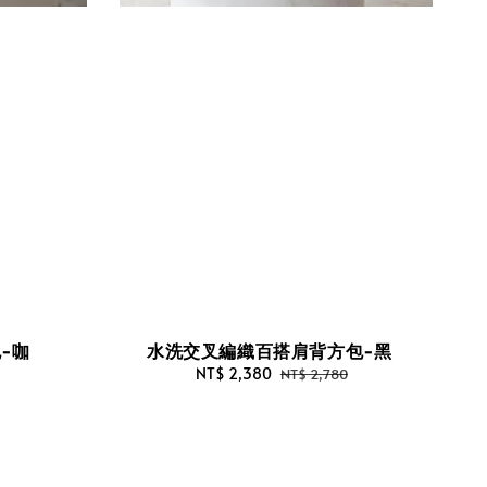
-咖
水洗交叉編織百搭肩背方包-黑
Sale
NT$ 2,380
Regular
NT$ 2,780
price
price