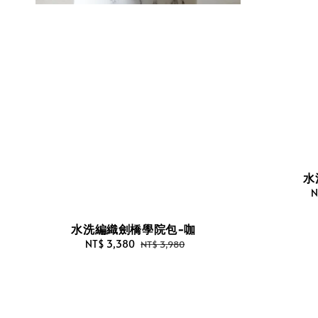
水
S
N
p
水洗編織劍橋學院包-咖
Sale
NT$ 3,380
Regular
NT$ 3,980
price
price