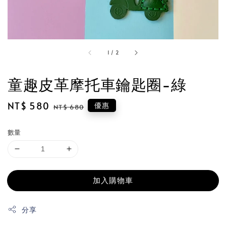
1
/
2
童趣皮革摩托車鑰匙圈-綠
Sale
NT$ 580
Regular
優惠
NT$ 680
price
price
數量
加入購物車
分享