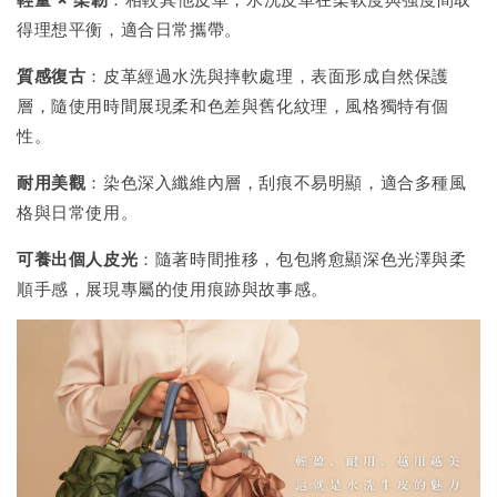
得理想平衡，適合日常攜帶。
質感復古
：皮革經過水洗與摔軟處理，表面形成自然保護
層，隨使用時間展現柔和色差與舊化紋理，風格獨特有個
性。
耐用美觀
：染色深入纖維內層，刮痕不易明顯，適合多種風
格與日常使用。
可養出個人皮光
：隨著時間推移，包包將愈顯深色光澤與柔
順手感，展現專屬的使用痕跡與故事感。