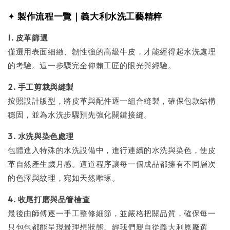
✦
製作流程一覽｜義大利水洗工藝精粹
1. 皮革篩選
僅選用表面細緻、韌性強的高級牛皮，才能經得起水洗處理
的考驗。這一步驟完全仰賴工匠的眼光與經驗。
2. 手工剪裁與縫製
按照設計版型，將皮革與配件逐一組合縫製，確保包款結構
穩固，並為水洗步驟預先強化關鍵接縫。
3. 水洗與染色處理
包體進入特殊的水洗設備中，進行連續的水洗與染色，使皮
革自然產生歲月感。這道程序讓每一個成品都擁有不同層次
的色澤與紋理，宛如天然雕琢。
4. 收尾打磨與品管檢查
最後由師傅逐一手工整修細節，並嚴格把關品質，確保每一
只包包都能呈現最理想狀態。經我們親自從義大利原廠選