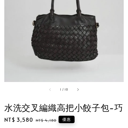
1
/
10
水洗交叉編織高把小餃子包-巧
Sale
NT$ 3,580
Regular
優惠
NT$ 4,180
price
price