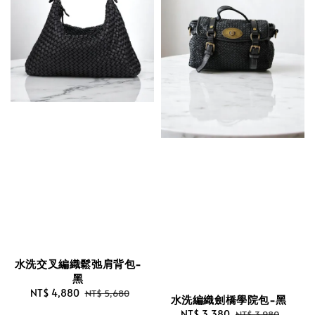
水洗交叉編織鬆弛肩背包-
黑
Sale
NT$ 4,880
Regular
NT$ 5,680
水洗編織劍橋學院包-黑
price
price
Sale
NT$ 3,380
Regular
NT$ 3,980