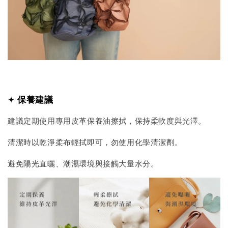
✦
保養建議
建議定期使用專用皮革保養油擦拭，保持柔軟度與光澤。
清潔時以乾淨柔布輕拭即可，勿使用化學清潔劑。
避免陽光直曬、潮濕環境與接觸大量水分。