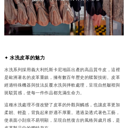
✦
水洗皮革的魅力
水洗系列採用義大利托斯卡尼地區出產的高品質牛皮，這裡
是歐洲著名的皮革重鎮，擁有數百年歷史的鞣製技術。皮革
經過特殊機器與技法反覆水洗與摔軟處理，呈現自然皺褶與
斑駁質感，使每一件作品都充滿生命力。
這種水洗處理不僅改變了皮革的外觀與觸感，也讓皮革更加
柔韌、輕盈，背負起來舒適不厚重。透過染透式著色工藝，
使表面小刮痕不易明顯，呈現自然復古的風格與歲月感，是
皮革製品中的獨特存在。