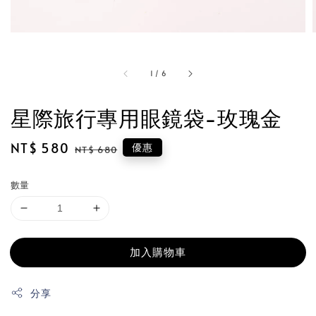
1
/
6
星際旅行專用眼鏡袋-玫瑰金
Sale
NT$ 580
Regular
優惠
NT$ 680
price
price
數量
加入購物車
分享