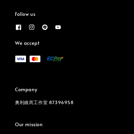
Follow us
We accept
Company
奧利維芮工作室 87396958
Our mission