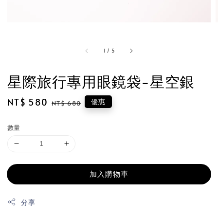
1
/
5
星際旅行專用眼鏡袋-星空銀
Sale
NT$ 580
Regular
優惠
NT$ 680
price
price
數量
加入購物車
分享