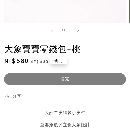
1
/
5
大象寶寶零錢包-桃
Sale
NT$ 580
Regular
售完
NT$ 680
price
price
售完
分享
天然牛皮精製小皮件
童趣療癒的立體大象設計