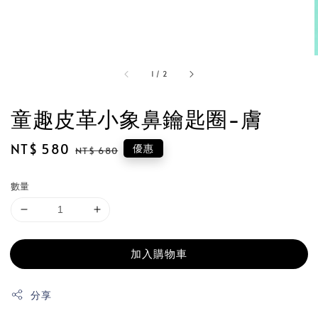
1
/
2
童趣皮革小象鼻鑰匙圈-膚
Sale
NT$ 580
Regular
優惠
NT$ 680
price
price
數量
加入購物車
分享