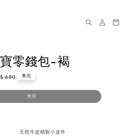
寶零錢包-褐
gular
售完
$ 680
ice
售完
天然牛皮精製小皮件