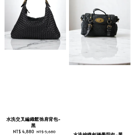
水洗交叉編織鬆弛肩背包-
黑
Sale
NT$ 4,880
Regular
NT$ 5,680
水洗編織劍橋學院包-黑