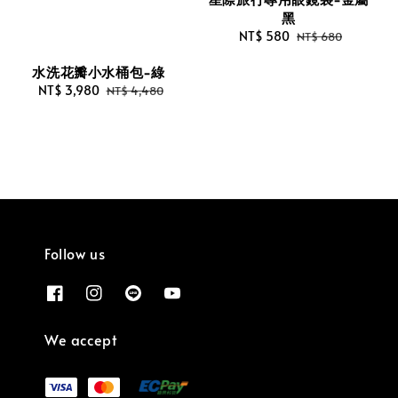
黑
Sale
NT$ 580
Regular
NT$ 680
price
price
水洗花瓣小水桶包-綠
Sale
NT$ 3,980
Regular
NT$ 4,480
price
price
Follow us
We accept