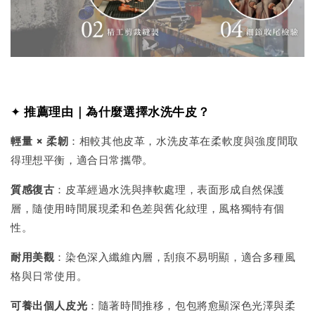
✦
推薦理由｜為什麼選擇水洗牛皮？
輕量 × 柔韌
：相較其他皮革，水洗皮革在柔軟度與強度間取
得理想平衡，適合日常攜帶。
質感復古
：皮革經過水洗與摔軟處理，表面形成自然保護
層，隨使用時間展現柔和色差與舊化紋理，風格獨特有個
性。
耐用美觀
：染色深入纖維內層，刮痕不易明顯，適合多種風
格與日常使用。
可養出個人皮光
：隨著時間推移，包包將愈顯深色光澤與柔