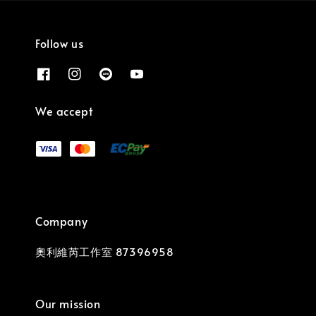
Follow us
We accept
Company
奧利維芮工作室 87396958
Our mission