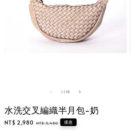
1
/
10
水洗交叉編織半月包-奶
Sale
NT$ 2,980
Regular
優惠
NT$ 3,480
price
price