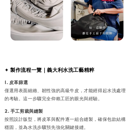
✦
製作流程一覽｜義大利水洗工藝精粹
1. 皮革篩選
僅選用表面細緻、韌性強的高級牛皮，才能經得起水洗處理
的考驗。這一步驟完全仰賴工匠的眼光與經驗。
2. 手工剪裁與縫製
按照設計版型，將皮革與配件逐一組合縫製，確保包款結構
穩固，並為水洗步驟預先強化關鍵接縫。