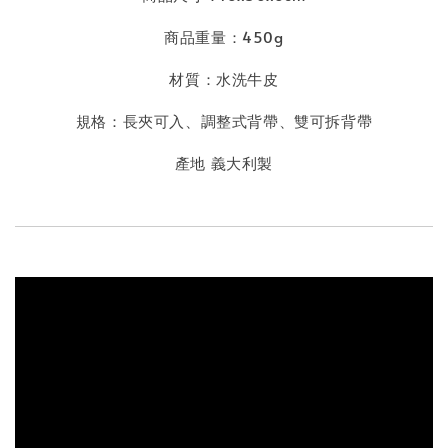
商品重量：450g
材質：水洗牛皮
規格：長夾可入
、
調整式背帶、雙可拆背帶
產地 義大利製