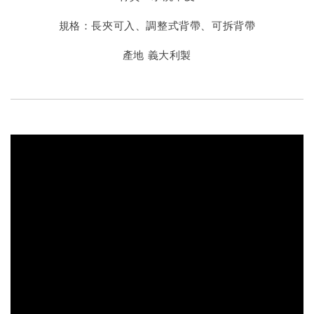
規格：長夾可入
、
調整式背帶、可拆背帶
產地 義大利製