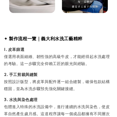
✦
製作流程一覽｜義大利水洗工藝精粹
1. 皮革篩選
僅選用表面細緻、韌性強的高級牛皮，才能經得起水洗處理
的考驗。這一步驟完全仰賴工匠的眼光與經驗。
2. 手工剪裁與縫製
按照設計版型，將皮革與配件逐一組合縫製，確保包款結構
穩固，並為水洗步驟預先強化關鍵接縫。
3. 水洗與染色處理
包體進入特殊的水洗設備中，進行連續的水洗與染色，使皮
革自然產生歲月感。這道程序讓每一個成品都擁有不同層次