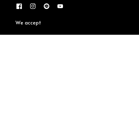
We accept
Company
奧利維芮工作室 87396958
Our mission
用愛傳遞義大利工藝的手做溫度，享受義式慢活中
的美好生活。