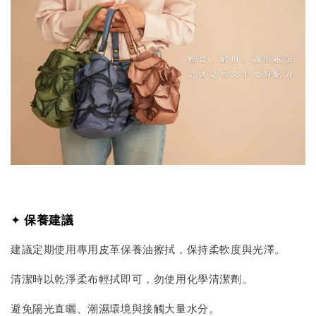
✦
保養建議
建議定期使用專用皮革保養油擦拭，保持柔軟度與光澤。
清潔時以乾淨柔布輕拭即可，勿使用化學清潔劑。
避免陽光直曬、潮濕環境與接觸大量水分。