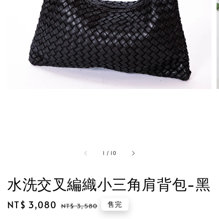
1
/
10
水洗交叉編織小三角肩背包-黑
Sale
NT$ 3,080
Regular
售完
NT$ 3,580
price
price