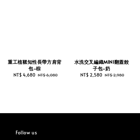
重工植鞣知性長帶方肩背
水洗交叉編織MINI翻蓋餃
包-棕
子包-奶
Sale
NT$ 4,680
Regular
Sale
NT$ 2,580
Regular
NT$ 6,080
NT$ 2,980
price
price
price
price
Follow us