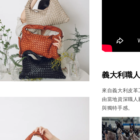
義大利職人
來自義大利皮革
由當地資深職人
與獨特手感。