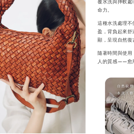
覆水洗與摔軟處
命力。
這種水洗處理不
盈，背負起來舒
顯，呈現自然復
隨著時間與使用
人的質感——愈