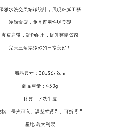
優雅水洗交叉編織設計，展現細膩工藝
時尚造型，兼具實用性與美觀
真皮肩帶，舒適耐用，提升整體質感
完美三角編織你的日常美好！
商品尺寸：30x36x2cm
商品重量：450g
材質：水洗牛皮
規格：長夾可入
、
調整式背帶、可拆背帶
產地 義大利製