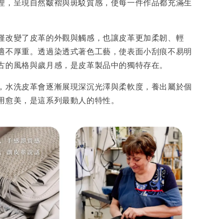
理，呈現自然皺褶與斑駁質感，使每一件作品都充滿生
僅改變了皮革的外觀與觸感，也讓皮革更加柔韌、輕
適不厚重。透過染透式著色工藝，使表面小刮痕不易明
古的風格與歲月感，是皮革製品中的獨特存在。
，水洗皮革會逐漸展現深沉光澤與柔軟度，養出屬於個
用愈美，是這系列最動人的特性。