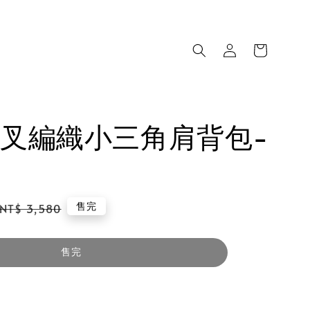
叉編織小三角肩背包-
Regular
售完
NT$ 3,580
price
售完