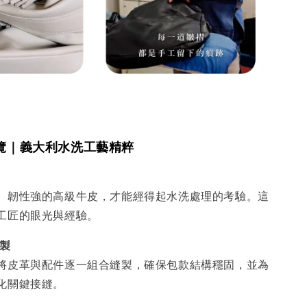
覽｜義大利水洗工藝精粹
、韌性強的高級牛皮，才能經得起水洗處理的考驗。這
工匠的眼光與經驗。
縫製
將皮革與配件逐一組合縫製，確保包款結構穩固，並為
化關鍵接縫。