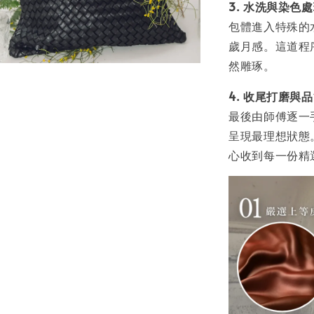
3. 水洗與染色
包體進入特殊的
歲月感。這道程
然雕琢。
4. 收尾打磨與
最後由師傅逐一
呈現最理想狀態
心收到每一份精