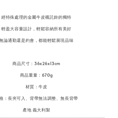
經特殊處理的金屬牛皮襯託妳的獨特
輕盈大容量設計，輕鬆容納所有美好
無論通勤還是約會，都能輕鬆展現品味
商品尺寸：36x26x13cm
商品重量：670g
材質：牛皮
格：長夾可入
、
背帶無法調整、無長背帶
產地 義大利製