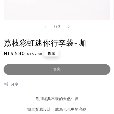
1
/
3
荔枝彩虹迷你行李袋-咖
Sale
NT$ 580
Regular
售完
NT$ 680
price
price
售完
分享
選用經典不衰的天然牛皮
簡單質感設計，成為包包中的亮點