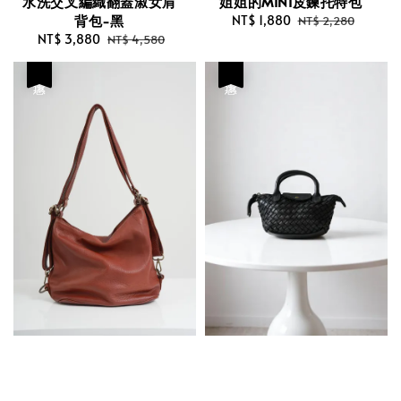
水洗交叉編織翻蓋淑女肩
姐姐的MINI皮鍊托特包
背包-黑
Sale
NT$ 1,880
Regular
NT$ 2,280
Sale
NT$ 3,880
Regular
price
price
NT$ 4,580
price
price
優惠
優惠