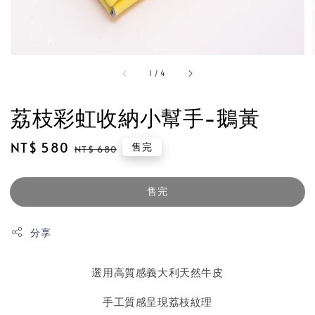
1
/
4
荔枝彩虹收納小幫手-鵝黃
Sale
NT$ 580
Regular
售完
NT$ 680
price
price
售完
分享
選用高質感義大利天然牛皮
手工質感呈現荔枝紋理