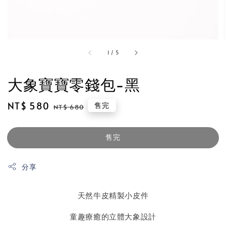
1
/
5
大象寶寶零錢包-黑
Sale
NT$ 580
Regular
售完
NT$ 680
price
price
售完
分享
天然牛皮精製小皮件
童趣療癒的立體大象設計