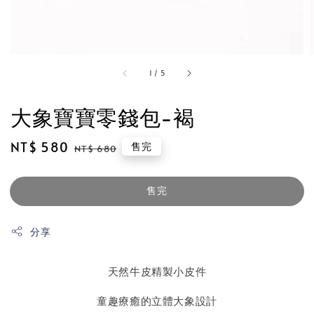
1
/
5
大象寶寶零錢包-褐
Sale
NT$ 580
Regular
售完
NT$ 680
price
price
售完
分享
天然牛皮精製小皮件
童趣療癒的立體大象設計