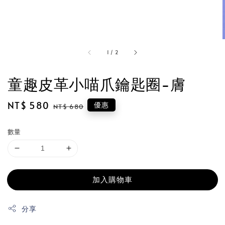
1
/
2
童趣皮革小喵爪鑰匙圈-膚
Sale
NT$ 580
Regular
優惠
NT$ 680
price
price
數量
加入購物車
分享