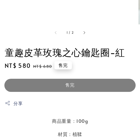
1
/
2
童趣皮革玫瑰之心鑰匙圈-紅
Sale
NT$ 580
Regular
售完
NT$ 680
price
price
售完
分享
商品重量：100g
材質：植鞣