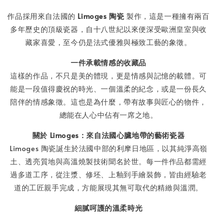
作品採用來自法國的
Limoges 陶瓷
製作，這是一種擁有兩百
多年歷史的頂級瓷器，自十八世紀以來便深受歐洲皇室與收
藏家喜愛，至今仍是法式優雅與極致工藝的象徵。
一件承載情感的收藏品
這樣的作品，不只是美的體現，更是情感與記憶的載體。可
能是一段值得慶祝的時光、一個溫柔的紀念，或是一份長久
陪伴的情感象徵。這也是為什麼，帶有故事與匠心的物件，
總能在人心中佔有一席之地。
關於 Limoges：來自法國心臟地帶的藝術瓷器
Limoges 陶瓷誕生於法國中部的利摩日地區，以其純淨高嶺
土、透亮質地與高溫燒製技術聞名於世。每一件作品都需經
過多道工序，從注漿、修坯、上釉到手繪裝飾，皆由經驗老
道的工匠親手完成，方能展現其無可取代的精緻與溫潤。
細膩呵護的溫柔時光