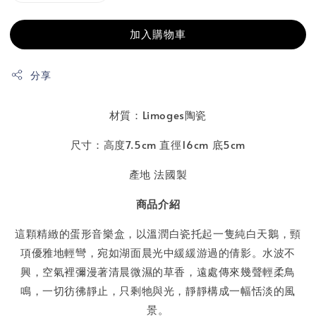
加入購物車
分享
材質：Limoges陶瓷
尺寸：高度7.5cm 直徑16cm 底5cm
產地 法國製
商品介紹
這顆精緻的蛋形音樂盒，以溫潤白瓷托起一隻純白天鵝，頸
項優雅地輕彎，宛如湖面晨光中緩緩游過的倩影。水波不
興，空氣裡彌漫著清晨微濕的草香，遠處傳來幾聲輕柔鳥
鳴，一切彷彿靜止，只剩牠與光，靜靜構成一幅恬淡的風
景。