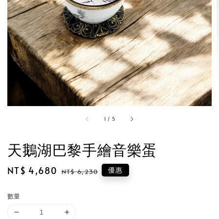
1
/
5
天鵝湖巴黎手繪音樂蛋
Sale
NT$ 4,680
Regular
優惠
NT$ 6,230
price
price
數量