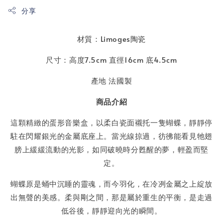
分享
材質：Limoges陶瓷
尺寸：高度7.5cm 直徑16cm 底4.5cm
產地 法國製
商品介紹
這顆精緻的蛋形音樂盒，以柔白瓷面襯托一隻蝴蝶，靜靜停
駐在閃耀銀光的金屬底座上。當光線掠過，彷彿能看見牠翅
膀上緩緩流動的光影，如同破曉時分甦醒的夢，輕盈而堅
定。
蝴蝶原是蛹中沉睡的靈魂，而今羽化，在冷冽金屬之上綻放
出無聲的美感。柔與剛之間，那是屬於重生的平衡，是走過
低谷後，靜靜迎向光的瞬間。