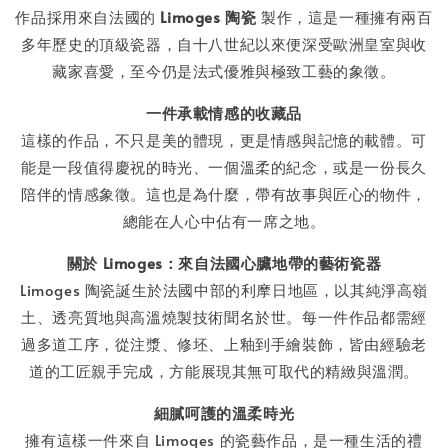
作品採用來自法國的
Limoges 陶瓷
製作，這是一種擁有兩百
多年歷史的頂級瓷器，自十八世紀以來便深受歐洲皇室與收
藏家喜愛，至今仍是法式優雅與極致工藝的象徵。
一件承載情感的收藏品
這樣的作品，不只是美的體現，更是情感與記憶的載體。可
能是一段值得慶祝的時光、一個溫柔的紀念，或是一份長久
陪伴的情感象徵。這也是為什麼，帶有故事與匠心的物件，
總能在人心中佔有一席之地。
關於 Limoges：來自法國心臟地帶的藝術瓷器
Limoges 陶瓷誕生於法國中部的利摩日地區，以其純淨高嶺
土、透亮質地與高溫燒製技術聞名於世。每一件作品都需經
過多道工序，從注漿、修坯、上釉到手繪裝飾，皆由經驗老
道的工匠親手完成，方能展現其無可取代的精緻與溫潤。
細膩呵護的溫柔時光
擁有這樣一件來自 Limoges 的瓷藝作品，是一種生活的禮