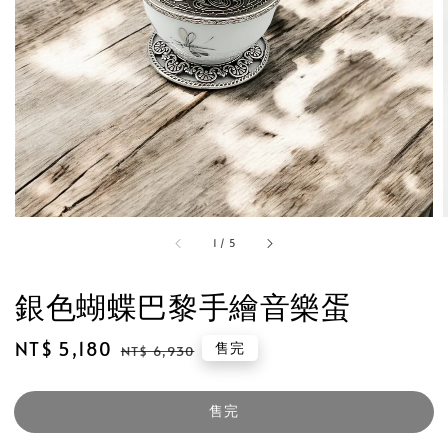
1
/
5
銀色蝴蝶巴黎手繪音樂蛋
Sale
NT$ 5,180
Regular
售完
NT$ 6,930
price
price
售完