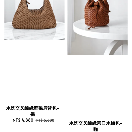
水洗交叉編織鬆弛肩背包-
褐
Sale
NT$ 4,880
Regular
NT$ 5,680
水洗交叉編織束口水桶包-
price
price
咖