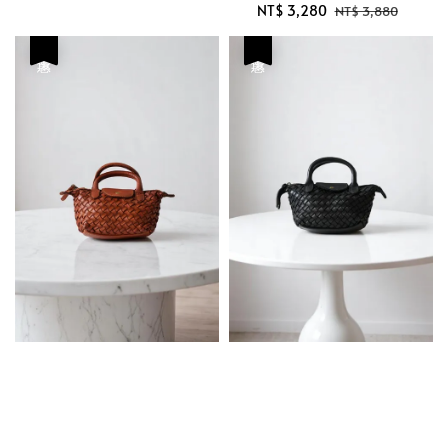
Sale
NT$ 3,280
Regular
NT$ 3,880
price
price
優惠
優惠